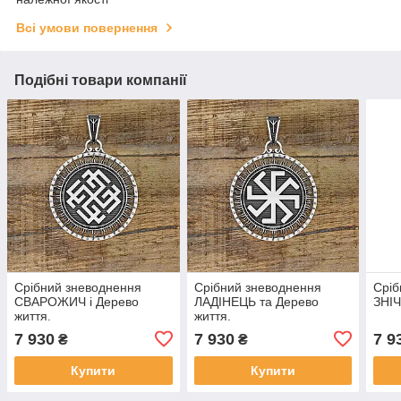
Всі умови повернення
Подібні товари компанії
Срібний зневоднення
Срібний зневоднення
Сріб
СВАРОЖИЧ і Дерево
ЛАДІНЕЦЬ та Дерево
ЗНІЧ
життя.
життя.
7 930
7 930
7 9
₴
₴
Купити
Купити