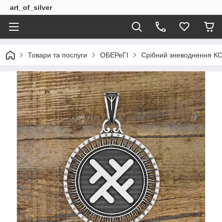
art_of_silver
Товари та послуги
ОБЕРеГІ
Срібний зневоднення КО