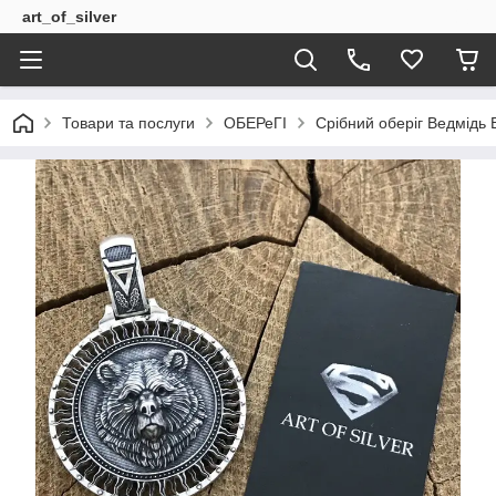
art_of_silver
Товари та послуги
ОБЕРеГІ
Срібний оберіг Ведмідь 