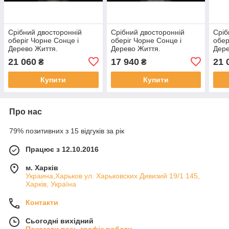
Срібний двосторонній
Срібний двосторонній
Сріб
оберіг Чорне Сонце і
оберіг Чорне Сонце і
обе
Дерево Життя.
Дерево Життя.
Дере
21 060
17 940
21 
₴
₴
Купити
Купити
Про нас
79% позитивних з 15 відгуків за рік
Працює з 12.10.2016
м. Харків
Украина,Харьков ул. Харьковских Дивизий 19/1 145,
Харків, Україна
Контакти
Сьогодні вихідний
Показати весь графік роботи