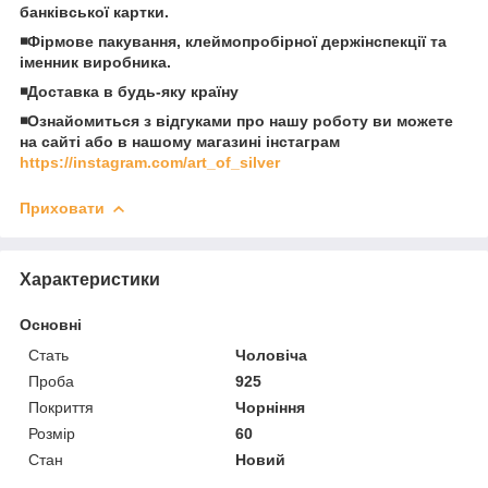
банківської картки.
◾️Фірмове пакування, клеймопробірної держінспекції та
іменник виробника.
◾️Доставка в будь-яку країну
◾️Ознайомиться з відгуками про нашу роботу ви можете
на сайті або в нашому магазині інстаграм
https://instagram.com/art_of_silver
Приховати
Характеристики
Основні
Стать
Чоловіча
Проба
925
Покриття
Чорніння
Розмір
60
Стан
Новий