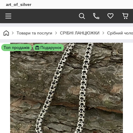
art_of_silver
Товари та послуги
СРІБНІ ЛАНЦЮЖКИ
Срібний чоло
Топ продажів
Подарунок