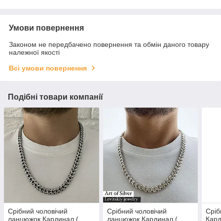
Умови повернення
Законом не передбачено повернення та обмін даного товару
належної якості
Всі умови повернення
Подібні товари компанії
Срібний чоловічий
Срібний чоловічий
Сріб
ланцюжок Кардинал (
ланцюжок Кардинал (
Кард