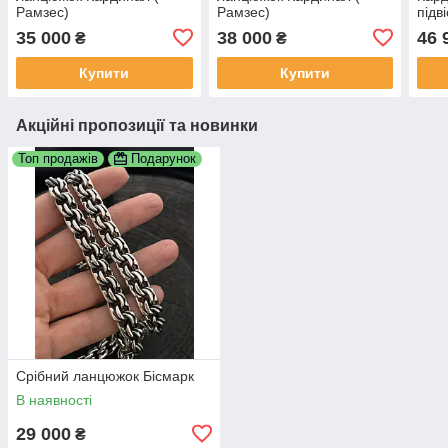
Рамзес)
Рамзес)
підв
35 000
38 000
46 
₴
₴
Купити
Купити
Акційні пропозиції та новинки
Топ продажів
Подарунок
Срібний ланцюжок Бісмарк
В наявності
29 000
₴